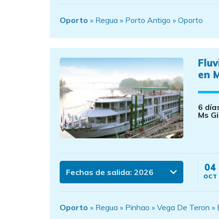
Oporto
» Regua » Porto Antigo » Oporto
Fluv
en M
6 día
Ms Gi
04
Fechas de salida:
2026
OCT
Oporto
» Regua » Pinhao » Vega De Teron » Ba