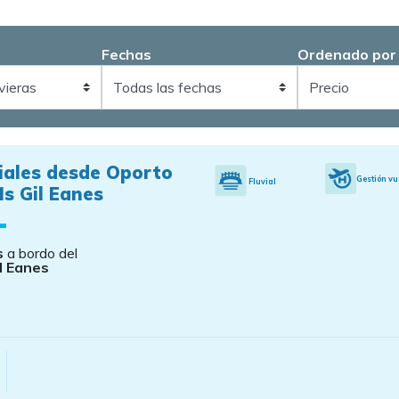
Fechas
Ordenado por
iales desde Oporto
Gestión vu
Fluvial
s Gil Eanes
s
a bordo del
l Eanes