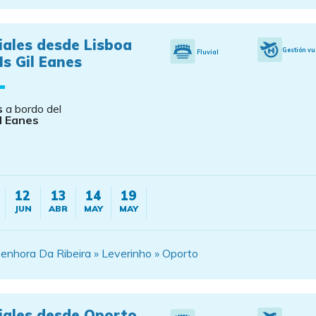
iales desde Lisboa
Gestión vu
Fluvial
s Gil Eanes
s
a bordo del
l Eanes
12
13
14
19
JUN
ABR
MAY
MAY
enhora Da Ribeira » Leverinho » Oporto
iales desde Oporto