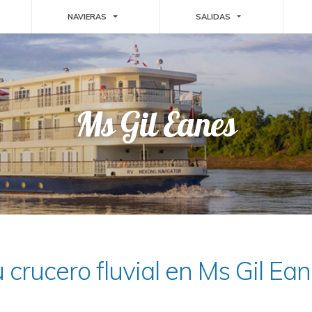
GGLE DROPDOWN
TOGGLE DROPDOWN
TOGGLE DROPDO
NAVIERAS
SALIDAS
Ms Gil Eanes
 crucero fluvial en Ms Gil Ea