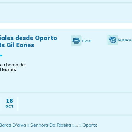
iales desde Oporto
Gestión vu
Fluvial
s Gil Eanes
s
a bordo del
l Eanes
16
OCT
rca D'alva » Senhora Da Ribeira » ... » Oporto