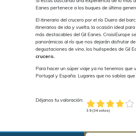
Si estás buscando una experiencia de lo más agr
Eanes pertenece a los buques de última genera
El itinerario del crucero por el río Duero del b
itinerarios de ida y vuelta, la ocasión ideal p
más destacables del Gil Eanes. CroisiEurope s
panorámicas al río que nos dejarán disfrutar d
degustaciones de vino, los huéspedes de Gil 
crucero.
Para hacer un súper viaje ya no tenemos que via
Portugal y España. Lugares que no sabías que 
Déjanos tu valoración:
3.9 (34 votos)