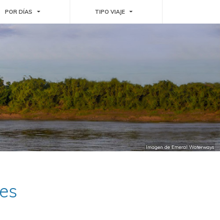
WN
TOGGLE DROPDOWN
TOGGLE DROPDOWN
POR DÍAS
TIPO VIAJE
Imagen de Emeral Waterways
nes