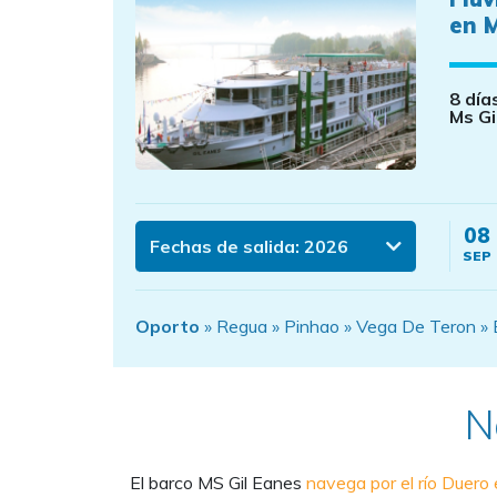
en M
8 día
Ms Gi
08
Fechas de salida:
2026
SEP
Oporto
» Regua » Pinhao » Vega De Teron » Ba
N
El barco MS Gil Eanes
navega por el río Duero