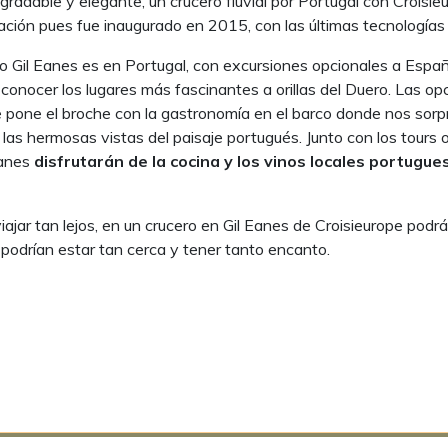
adable y elegante, un crucero fluvial por Portugal con Croisieu
ción pues fue inaugurado en 2015, con las últimas tecnologías
arco Gil Eanes es en Portugal, con excursiones opcionales a Españ
ara conocer los lugares más fascinantes a orillas del Duero. Las
e pone el broche con la gastronomía en el barco donde nos sorp
e las hermosas vistas del paisaje portugués. Junto con los tour
Eanes
disfrutarán de la cocina y los vinos locales portuguese
jar tan lejos, en un crucero en Gil Eanes de Croisieurope podrá
podrían estar tan cerca y tener tanto encanto.