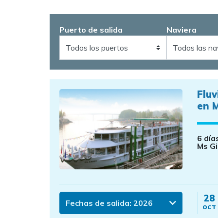
Puerto de salida
Naviera
Fluv
en M
6 día
Ms Gi
28
Fechas de salida:
2026
OCT