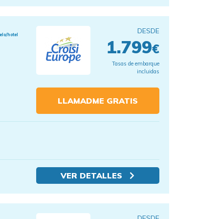
DESDE
elo/hotel
1.799
€
Tasas de embarque
incluidas
LLAMADME GRATIS
VER DETALLES
DESDE