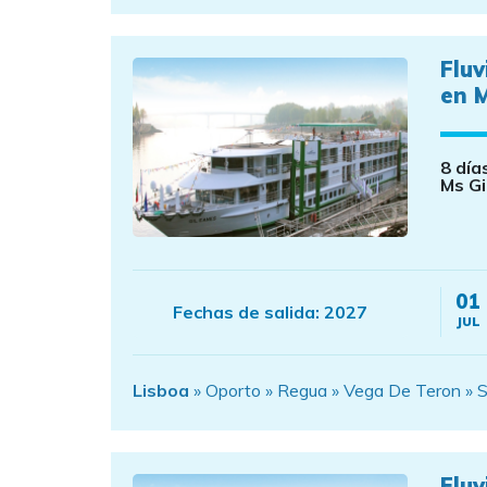
Fluv
en M
8 día
Ms Gi
01
Fechas de salida:
2027
JUL
Lisboa
» Oporto » Regua » Vega De Teron » S
Fluv