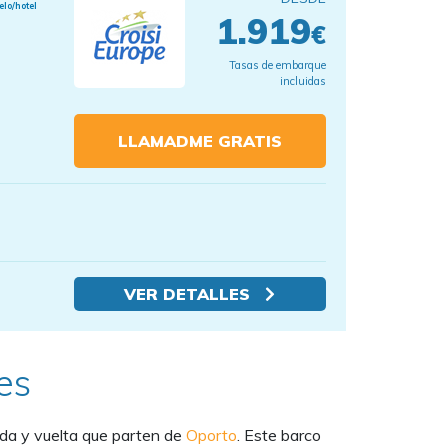
elo/hotel
1.919
€
Tasas de embarque
incluidas
LLAMADME GRATIS
VER DETALLES
es
 ida y vuelta que parten de
Oporto
. Este barco