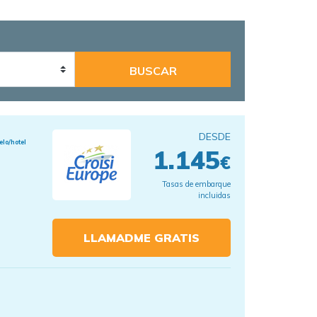
DESDE
elo/hotel
1.145
€
Tasas de embarque
incluidas
LLAMADME GRATIS