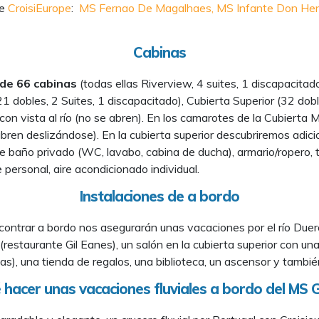
de
CroisiEurope
:
MS Fernao De Magalhaes,
MS Infante Don Hen
Cabinas
de 66 cabinas
(todas ellas Riverview, 4 suites, 1 discapacitado
(21 dobles, 2 Suites, 1 discapacitado), Cubierta Superior (32 do
 con vista al río (no se abren). En los camarotes de la Cubierta
ren deslizándose). En la cubierta superior descubriremos adici
baño privado (WC, lavabo, cabina de ducha), armario/ropero, tele
 personal, aire acondicionado individual.
Instalaciones de a bordo
ontrar a bordo nos asegurarán unas vacaciones por el río Duero 
 (restaurante Gil Eanes), un salón en la cubierta superior con u
), una tienda de regalos, una biblioteca, un ascensor y también
 hacer unas vacaciones fluviales a bordo del MS G