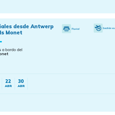
viales desde Antwerp
Gestión vu
Fluvial
Ms Monet
s
a bordo del
onet
22
30
ABR
ABR