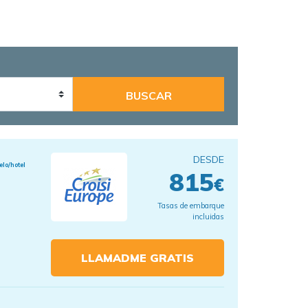
DESDE
elo/hotel
815
€
Tasas de embarque
incluidas
LLAMADME GRATIS