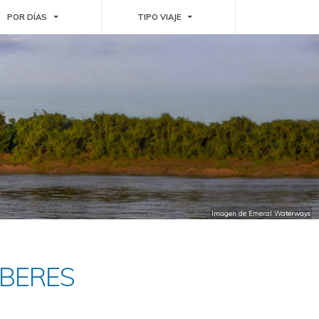
WN
TOGGLE DROPDOWN
TOGGLE DROPDOWN
POR DÍAS
TIPO VIAJE
Imagen de Emeral Waterways
MBERES