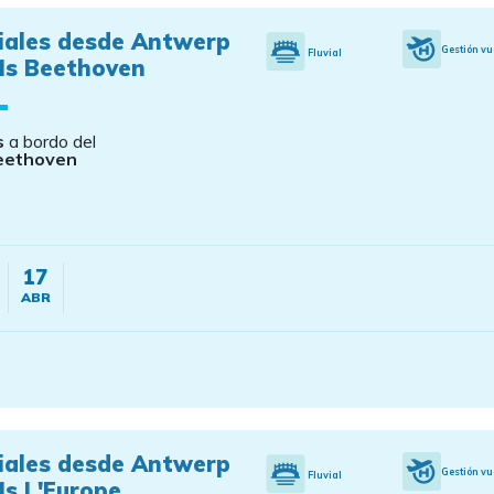
viales desde Antwerp
Gestión vu
Fluvial
Ms Beethoven
s
a bordo del
eethoven
17
ABR
viales desde Antwerp
Gestión vu
Fluvial
Ms L'Europe