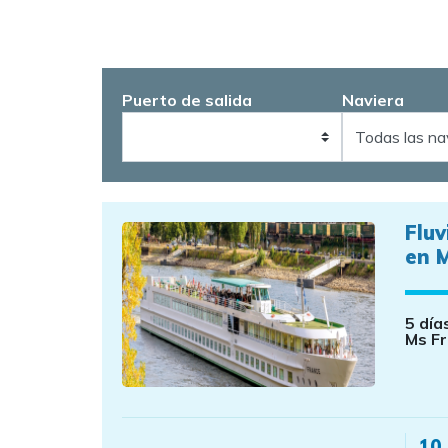
Puerto de salida
Naviera
Flu
en 
5 día
Ms F
10