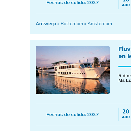
Fechas de salida:
2027
ABR
Antwerp
» Rotterdam » Amsterdam
Flu
en 
5 día
Ms L
20
Fechas de salida:
2027
ABR