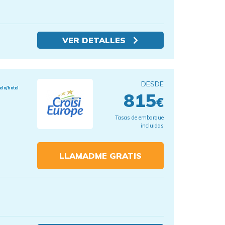
VER DETALLES
DESDE
elo/hotel
815
€
Tasas de embarque
incluidas
LLAMADME GRATIS