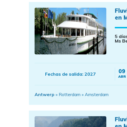
Flu
en 
5 día
Ms B
09
Fechas de salida:
2027
ABR
Antwerp
» Rotterdam » Amsterdam
Flu
en 