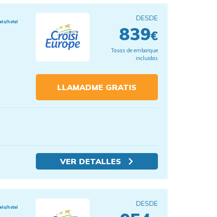
DESDE
elo/hotel
839
€
Tasas de embarque
incluidas
LLAMADME GRATIS
VER DETALLES
DESDE
elo/hotel