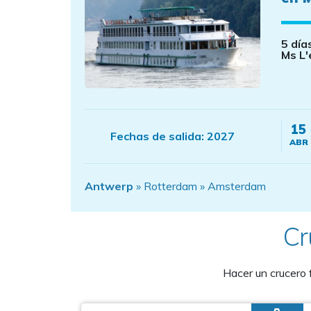
5 día
Ms L'
15
Fechas de salida:
2027
ABR
Antwerp
» Rotterdam » Amsterdam
Cr
Hacer un crucero 