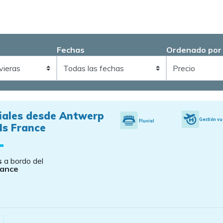
Fechas
Ordenado por
viales desde Antwerp
Gestión vu
Fluvial
Ms France
s
a bordo del
rance