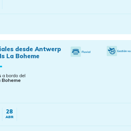
viales desde Antwerp
Gestión vu
Fluvial
Ms La Boheme
s
a bordo del
a Boheme
28
ABR