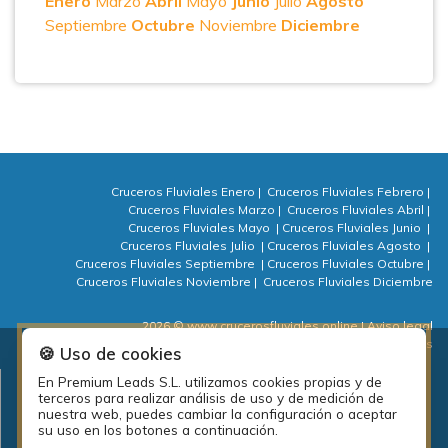
Enero
Marzo
Abril
Mayo
Junio
Julio
Agosto
Septiembre
Octubre
Noviembre
Diciembre
Cruceros Fluviales Enero
|
Cruceros Fluviales Febrero
|
Cruceros Fluviales Marzo
|
Cruceros Fluviales Abril
|
Cruceros Fluviales Mayo
|
Cruceros Fluviales Junio
|
Cruceros Fluviales Julio
|
Cruceros Fluviales Agosto
|
Cruceros Fluviales Septiembre
|
Cruceros Fluviales Octubre
|
Cruceros Fluviales Noviembre
|
Cruceros Fluviales Diciembre
2026 © www.crucerosfluviales.online
| Aviso legal
| Política de privacidad
| Política de cookies
| ⚙ Cookies
🍪 Uso de cookies
En Premium Leads S.L. utilizamos cookies propias y de
Plan de empleo local de la diputación de A Coruña: PEL Emprende
terceros para realizar análisis de uso y de medición de
actividades 2018.
nuestra web, puedes cambiar la configuración o aceptar
su uso en los botones a continuación.