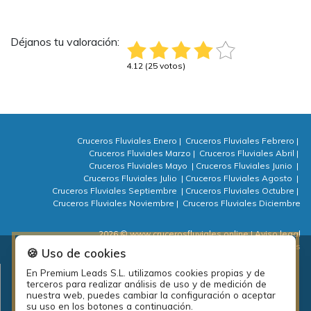
Déjanos tu valoración:
4.12 (25 votos)
Cruceros Fluviales Enero
|
Cruceros Fluviales Febrero
|
Cruceros Fluviales Marzo
|
Cruceros Fluviales Abril
|
Cruceros Fluviales Mayo
|
Cruceros Fluviales Junio
|
Cruceros Fluviales Julio
|
Cruceros Fluviales Agosto
|
Cruceros Fluviales Septiembre
|
Cruceros Fluviales Octubre
|
Cruceros Fluviales Noviembre
|
Cruceros Fluviales Diciembre
2026 © www.crucerosfluviales.online
| Aviso legal
| Política de privacidad
| Política de cookies
| ⚙ Cookies
🍪 Uso de cookies
En Premium Leads S.L. utilizamos cookies propias y de
Plan de empleo local de la diputación de A Coruña: PEL Emprende
terceros para realizar análisis de uso y de medición de
actividades 2018.
nuestra web, puedes cambiar la configuración o aceptar
su uso en los botones a continuación.