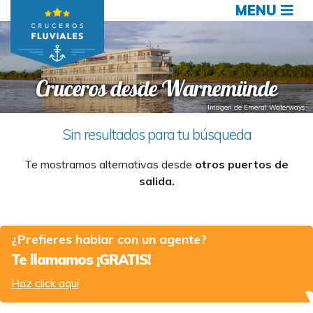
MENU
Cruceros desde Warnemünde
Imagen de Emeral Waterways
Sin resultados para tu búsqueda
Te mostramos alternativas desde
otros puertos de
salida.
¿Prefieres hablar con un agente?
Te llamamos ¡GRATIS!
Haz click aquí