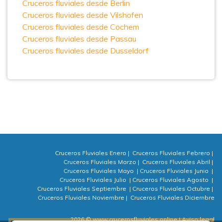
Cruceros fluviales desde Berlin
Cruceros fluviales desde Vilshofen
Cruceros fluviales desde Cochem
Cruceros fluviales desde Passau
Cruceros fluviales desde Dusseldorf
Cruceros Fluviales Enero
|
Cruceros Fluviales Febrero
|
Cruceros Fluviales Marzo
|
Cruceros Fluviales Abril
|
Cruceros Fluviales Mayo
|
Cruceros Fluviales Junio
|
Cruceros Fluviales Julio
|
Cruceros Fluviales Agosto
|
Cruceros Fluviales Septiembre
|
Cruceros Fluviales Octubre
|
Cruceros Fluviales Noviembre
|
Cruceros Fluviales Diciembre
2026 © www.crucerosfluviales.online
| Aviso legal