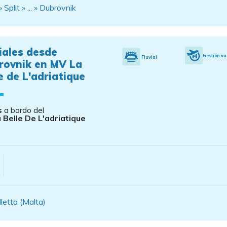
 Split » ... » Dubrovnik
iales desde
Gestión vu
Fluvial
rovnik en MV La
e de L'adriatique
s
a bordo del
 Belle De L'adriatique
lletta (Malta)