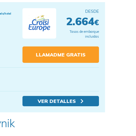
DESDE
elo/hotel
2.664
€
Tasas de embarque
incluidas
LLAMADME GRATIS
VER DETALLES
nik