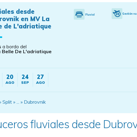
iales desde
Gestión vu
Fluvial
rovnik en MV La
e de L'adriatique
s
a bordo del
 Belle De L'adriatique
20
24
27
AGO
SEP
AGO
 Split » ... » Dubrovnik
ceros fluviales desde Dubrov