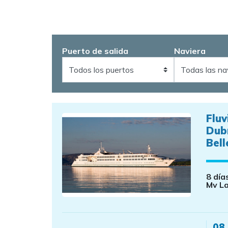
Puerto de salida
Naviera
Fluv
Dub
Bell
8 día
Mv La
08