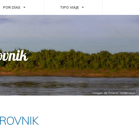
WN
TOGGLE DROPDOWN
TOGGLE DROPDOWN
POR DÍAS
TIPO VIAJE
ovnik
Imagen de Emeral Waterways
BROVNIK