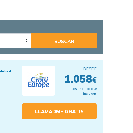
DESDE
elo/hotel
1.058
€
Tasas de embarque
incluidas
LLAMADME GRATIS