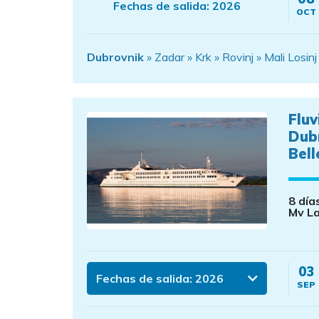
Fechas de salida:
2026
OCT
Dubrovnik
» Zadar » Krk » Rovinj » Mali Losin
Fluv
Dub
Bell
8 día
Mv La
03
Fechas de salida:
2026
SEP