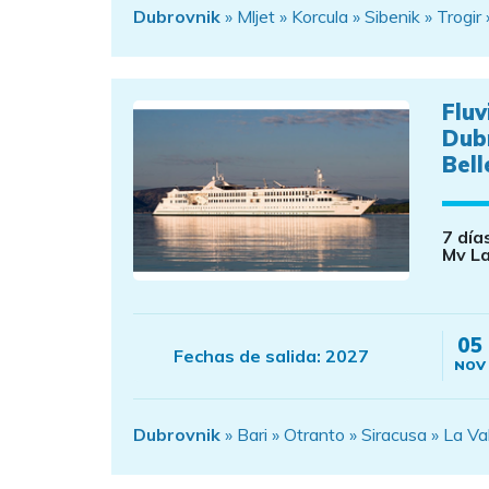
Dubrovnik
» Mljet » Korcula » Sibenik » Trogir »
Fluv
Dub
Bell
7 día
Mv La
05
Fechas de salida:
2027
NOV
Dubrovnik
» Bari » Otranto » Siracusa » La Va