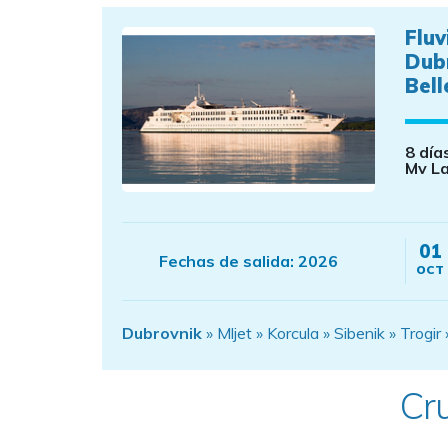
Fluv
Dub
Bell
8 día
Mv La
01
Fechas de salida:
2026
OCT
Dubrovnik
» Mljet » Korcula » Sibenik » Trogir »
Cru