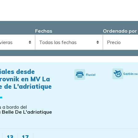
Fechas
Ordenado por
iales desde
Gestión vu
Fluvial
rovnik en MV La
e de L'adriatique
s
a bordo del
 Belle De L'adriatique
13
17