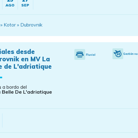
AGO
SEP
j » Kotor » Dubrovnik
iales desde
Gestión vu
Fluvial
rovnik en MV La
e de L'adriatique
s
a bordo del
 Belle De L'adriatique