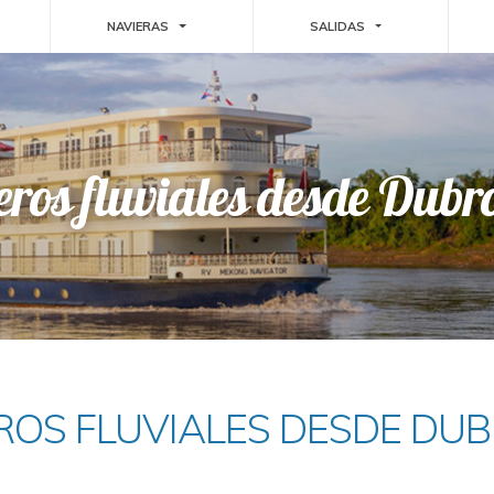
GGLE DROPDOWN
TOGGLE DROPDOWN
TOGGLE DROPDO
NAVIERAS
SALIDAS
eros fluviales desde Dubr
OS FLUVIALES DESDE DU