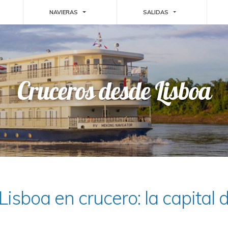
GGLE DROPDOWN
TOGGLE DROPDOWN
TOGGLE DROPDO
NAVIERAS
SALIDAS
Cruceros desde Lisboa
isboa en crucero: la capital 