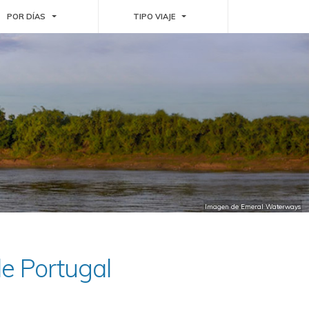
WN
TOGGLE DROPDOWN
TOGGLE DROPDOWN
POR DÍAS
TIPO VIAJE
Imagen de Emeral Waterways
de Portugal