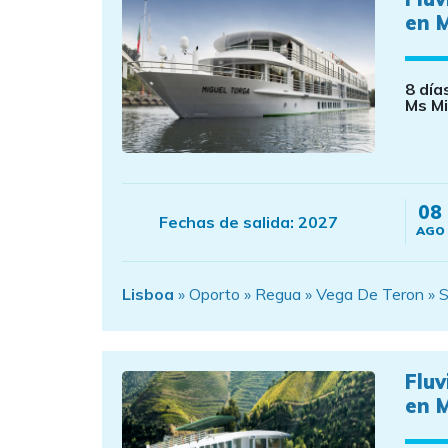
en 
8 día
Ms Mi
08
Fechas de salida:
2027
AGO
Lisboa
» Oporto » Regua » Vega De Teron » S
Fluv
en 