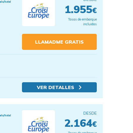
elo/hotel
1.955
€
Tasas de embarque
incluidas
LLAMADME GRATIS
VER DETALLES
DESDE
elo/hotel
2.164
€