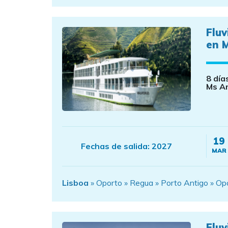
Fluv
en 
8 día
Ms Am
19
Fechas de salida:
2027
MAR
Lisboa
» Oporto » Regua » Porto Antigo » Op
Fluv