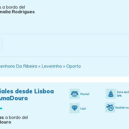
s
a bordo del
alia Rodrigues
enhora Da Ribeira » Leverinho » Oporto
iales desde Lisboa
Zona exc
Fluvial
SPA
AmaDouro
Gestión vu
Lujo
as
a bordo del
ouro