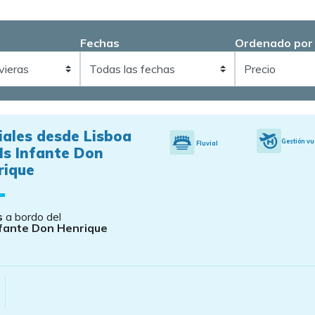
Fechas
Ordenado por
iales desde Lisboa
Gestión vu
Fluvial
Ms Infante Don
rique
s
a bordo del
fante Don Henrique