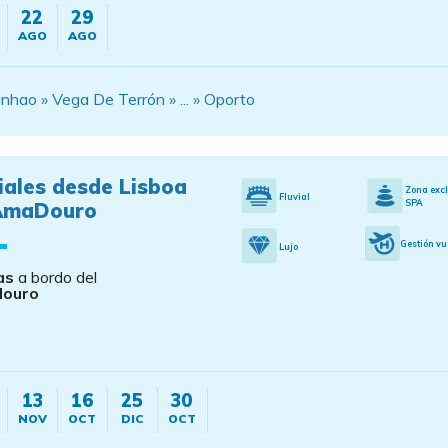
22
29
AGO
AGO
nhao » Vega De Terrón » ... » Oporto
iales desde Lisboa
Zona exc
Fluvial
SPA
AmaDouro
Gestión vu
Lujo
as
a bordo del
ouro
13
16
25
30
NOV
OCT
DIC
OCT