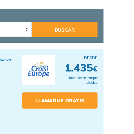
DESDE
elo/hotel
1.435
€
Tasas de embarque
incluidas
LLAMADME GRATIS