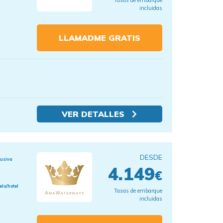
Tasas de embarque
incluidas
LLAMADME GRATIS
VER DETALLES
DESDE
lusiva
4.149
€
elo/hotel
Tasas de embarque
incluidas