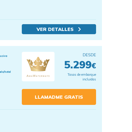
VER DETALLES
DESDE
lusiva
5.299
€
elo/hotel
Tasas de embarque
incluidas
LLAMADME GRATIS