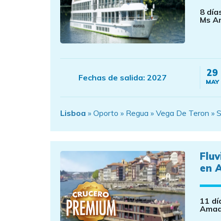
8 día
Ms Am
29
Fechas de salida:
2027
MAY
Lisboa
» Oporto » Regua » Vega De Teron » S
Fluv
en 
11 dí
Amad