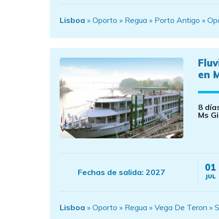
Lisboa
» Oporto » Regua » Porto Antigo » Op
Fluv
en M
8 día
Ms Gi
01
Fechas de salida:
2027
JUL
Lisboa
» Oporto » Regua » Vega De Teron » S