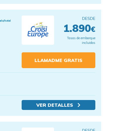
DESDE
elo/hotel
1.890
€
Tasas de embarque
incluidas
LLAMADME GRATIS
VER DETALLES
DESDE