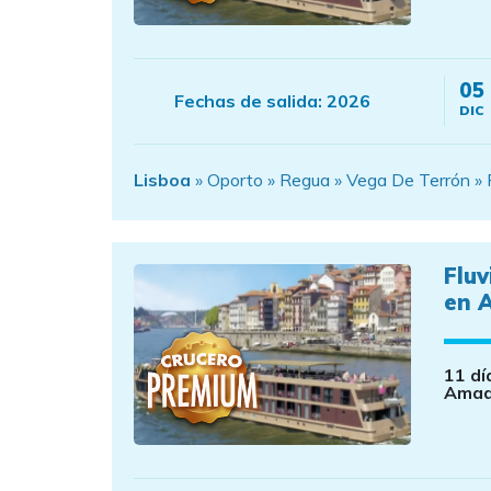
05
Fechas de salida:
2026
DIC
Lisboa
» Oporto » Regua » Vega De Terrón » 
Fluv
en 
11 dí
Amad