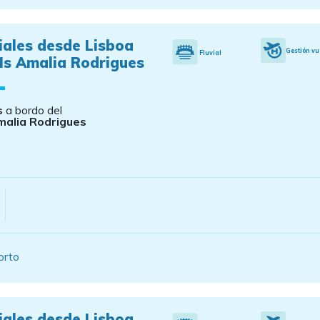
iales desde Lisboa
Gestión vu
Fluvial
Ms Amalia Rodrigues
s
a bordo del
alia Rodrigues
orto
iales desde Lisboa