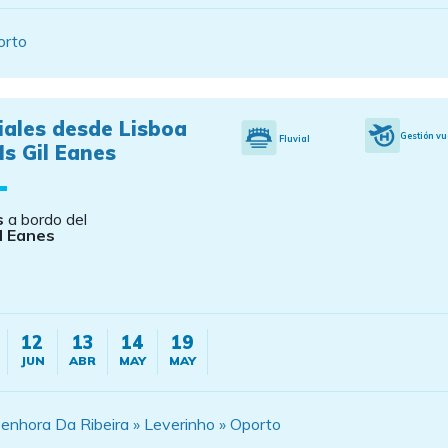
orto
iales desde Lisboa
Gestión vu
Fluvial
s Gil Eanes
s
a bordo del
l Eanes
12
13
14
19
JUN
ABR
MAY
MAY
enhora Da Ribeira » Leverinho » Oporto