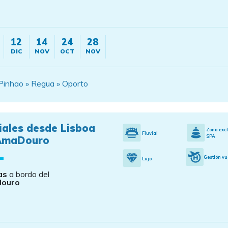
12
14
24
28
DIC
NOV
OCT
NOV
Pinhao » Regua » Oporto
iales desde Lisboa
Zona exc
Fluvial
SPA
AmaDouro
Gestión vu
Lujo
as
a bordo del
ouro