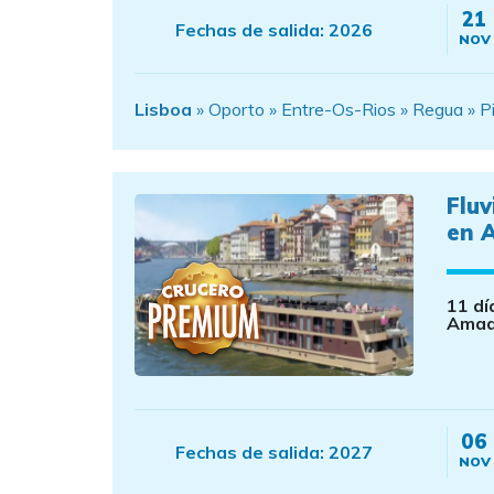
21
Fechas de salida:
2026
NOV
Lisboa
» Oporto » Entre-Os-Rios » Regua » Pi
Fluv
en 
11 dí
Amad
06
Fechas de salida:
2027
NOV