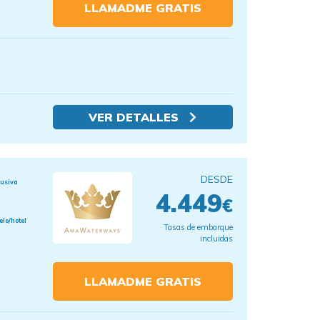
LLAMADME GRATIS
VER DETALLES
DESDE
lusiva
4.449
€
elo/hotel
Tasas de embarque
incluidas
LLAMADME GRATIS