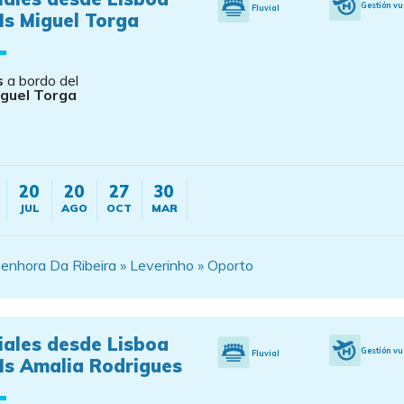
Gestión vu
Fluvial
Ms Miguel Torga
s
a bordo del
guel Torga
20
20
27
30
JUL
AGO
OCT
MAR
enhora Da Ribeira » Leverinho » Oporto
iales desde Lisboa
Gestión vu
Fluvial
Ms Amalia Rodrigues