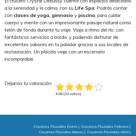
El crucero Crystal Debussy cuenta con espacios dedicados
a la serenidad y la calma, con su
Life Spa
. Podrás contar
con
clases de yoga, gimnasio
y
piscina
, para cuidar
cuerpo y mente con un impresionante paisaje natural como
telón de fondo durante tu viaje. Viaja a ritmo del río, con
fantásticos servicios a bordo, y pudiendo disfrutar de
excelentes sabores en tu paladar gracias a sus locales de
restauración. Un plácido viaje con un escenario
incomparable.
Déjanos tu valoración:
4.06 (32 votos)
Cruceros Fluviales Enero
|
Cruceros Fluviales Febrero
|
Cruceros Fluviales Marzo
|
Cruceros Fluviales Abril
|