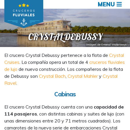
MENU
CRYSTAL DEBUSSY
Imagen de Emeral Waterways
El crucero Crystal Debussy pertenece a la flota de
Crystal
Cruises
. La compañía opera un total de 4
cruceros fluviales
de lujo
de nueva construcción. Los compañeros de la flota
de Debussy son
Crystal Bach
,
Crystal Mahler
y
Crystal
Ravel
.
Cabinas
El crucero Crystal Debussy cuenta con una
capacidad de
114 pasajeros
, con distintas cabinas y suites de lujo (con
unas dimensiones entre 20 y 71 metros cuadrados). Los
camarotes de la nueva serie de embarcaciones Crystal