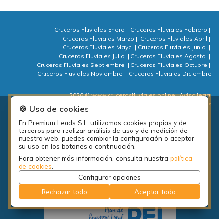
Cruceros Fluviales Enero
|
Cruceros Fluviales Febrero
|
Cruceros Fluviales Marzo
|
Cruceros Fluviales Abril
|
Cruceros Fluviales Mayo
|
Cruceros Fluviales Junio
|
Cruceros Fluviales Julio
|
Cruceros Fluviales Agosto
|
Cruceros Fluviales Septiembre
|
Cruceros Fluviales Octubre
|
Cruceros Fluviales Noviembre
|
Cruceros Fluviales Diciembre
2026 © www.crucerosfluviales.online
| Aviso legal
| Política de privacidad
| Política de cookies
| ⚙ Cookies
🍪 Uso de cookies
En Premium Leads S.L. utilizamos cookies propias y de
Plan de empleo local de la diputación de A Coruña: PEL Emprende
terceros para realizar análisis de uso y de medición de
actividades 2018.
nuestra web, puedes cambiar la configuración o aceptar
su uso en los botones a continuación.
Para obtener más información, consulta nuestra
política
de cookies
.
Configurar opciones
Rechazar todo
Aceptar todo